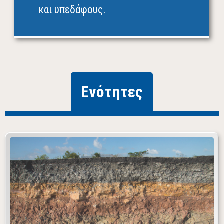
και υπεδάφους.
Ενότητες
Το έδαφος και το υπέδαφος έχουν μεγάλη σημασία
για τη ζωή και το περιβάλλον. Το έδαφος
αποτελείται από ανόργανα υλικά (κυρίως νερό και
αέρα), νεκρή οργανική ύλη και μικροοργανισμούς.
Αντίστοιχα, το υπέδαφος αποτελείται από
πετρώματα που δεν έχουν καθορισμένη σύσταση
και από ορυκτά που έχουν καθορισμένη χημική
σύσταση.