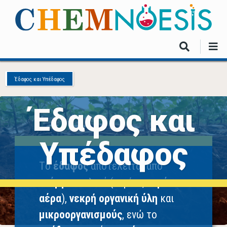
Skip
to
main
content
Έδαφος και Υπέδαφος
Έδαφος και
Υπέδαφος
Tο
έδαφος
αποτελείται από
ανόργανα
υλικά (κυρίως
νερό
και
αέρα
),
νεκρή οργανική ύλη
και
μικροοργανισμούς
, ενώ το