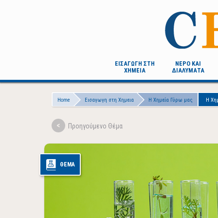
Skip
to
main
content
ΕΙΣΑΓΩΓΗ ΣΤΗ
ΝΕΡΟ ΚΑΙ
ΧΗΜΕΙΑ
ΔΙΑΛΥΜΑΤΑ
Breadcrumb
Home
Εισαγωγη στη Χημεια
Η Χημεία Γύρω μας
Η Χημ
ΘΕΜΑ