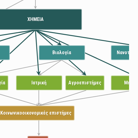
ΧΗΜΕΙΑ
Βιολογία
Νανοτεχν
γία
Ιατρική
Αγροεπιστήμες
Μηχαν
Κοινωνικοοικονομικές επιστήμες