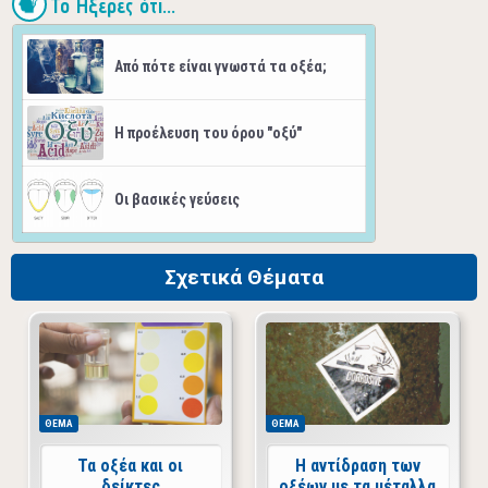
Το Ήξερες ότι...
Από πότε είναι γνωστά τα οξέα;
Η προέλευση του όρου "οξύ"
Οι βασικές γεύσεις
Σχετικά Θέματα
ΘΕΜΑ
ΘΕΜΑ
Τα οξέα και οι
Η αντίδραση των
δείκτες
οξέων με τα μέταλλα