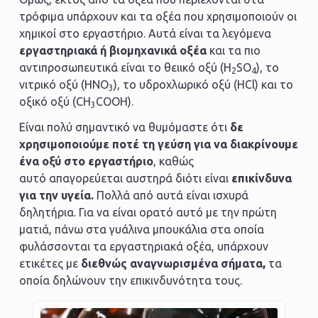
τρόφιμα υπάρχουν και τα οξέα που χρησιμοποιούν οι
χημικοί στο εργαστήριο. Αυτά είναι τα λεγόμενα
εργαστηριακά ή βιομηχανικά οξέα
και τα πιο
αντιπροσωπευτικά είναι το θειικό οξύ (H
SO
), το
2
4
νιτρικό οξύ (HNO
), το υδροχλωρικό οξύ (HCl) και το
3
οξικό οξύ (CH
COOH).
3
Είναι πολύ σημαντικό να θυμόμαστε ότι
δε
χρησιμοποιούμε ποτέ τη γεύση για να διακρίνουμε
ένα οξύ στο εργαστήριο
, καθώς
αυτό απαγορεύεται αυστηρά διότι είναι
επικίνδυνα
για την υγεία.
Πολλά από αυτά είναι ισχυρά
δηλητήρια. Για να είναι ορατό αυτό με την πρώτη
ματιά, πάνω στα γυάλινα μπουκάλια στα οποία
φυλάσσονται τα εργαστηριακά οξέα, υπάρχουν
ετικέτες με
διεθνώς αναγνωρισμένα σήματα,
τα
οποία δηλώνουν την επικινδυνότητα τους.