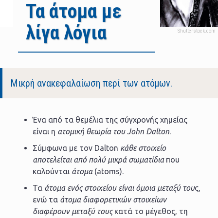
Τα άτομα με
λίγα λόγια
Body
Μικρή ανακεφαλαίωση περί των ατόμων.
Ένα από τα θεμέλια της σύγχρονής χημείας
είναι η
ατομική θεωρία του John Dalton
.
Σύμφωνα με τον Dalton
κάθε στοιχείο
αποτελείται από πολύ μικρά σωματίδια
που
καλούνται
άτομα
(atoms).
Τα
άτομα ενός στοιχείου είναι όμοια μεταξύ του
ς,
ενώ τα
άτομα διαφορετικών στοιχείων
διαφέρουν μεταξύ τους
κατά το μέγεθος, τη