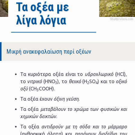
Τα οξέα με
λίγα λόγια
Body
Μικρή ανακεφαλαίωση περί οξέων
Τα κυριότερα οξέα είναι το
υδροχλωρικό
(HCl),
το
νιτρικό
(HNO
), το
θειικό
(H
SO
) και το
οξικό
3
2
4
οξύ
(CH
COOH).
3
Τα οξέα έχουν
όξινη γεύση
.
Τα οξέα
μεταβάλουν το χρώμα των φυσικών και
χημικών δεικτών
.
Τα οξέα
αντιδρούν με τη σόδα και το μάρμαρο
(ανθρακικά άλατα) και
παράγουν διοξείδιο του