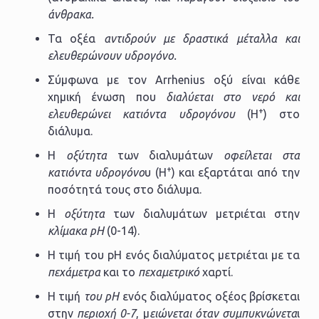
άνθρακα.
Τα οξέα
αντιδρούν με δραστικά μέταλλα και
ελευθερώνουν υδρογόνο.
Σύμφωνα με τον Arrhenius οξύ είναι κάθε
χημική ένωση που
διαλύεται στο νερό και
+
ελευθερώνει κατιόντα υδρογόνου
(H
) στο
διάλυμα.
Η
οξύτητα
των διαλυμάτων
οφείλεται στα
+
κατιόντα υδρογόνο
υ (H
) και εξαρτάται από την
ποσότητά τους στο διάλυμα.
Η
οξύτητα
των διαλυμάτων μετριέται στην
κλίμακα pH
(0-14).
Η τιμή του pH ενός διαλύματος μετριέται με τα
πεχάμετρα
και το
πεχαμετρικό
χαρτί.
H τιμή
του pH
ενός διαλύματος οξέος βρίσκεται
στην
περιοχή 0-7
, μ
ειώνεται όταν συμπυκνώνετα
ι