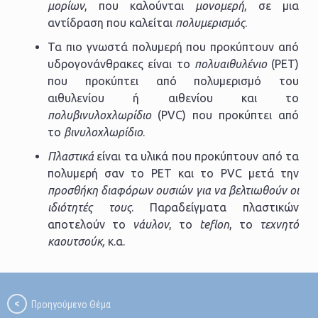
μορίων
, που καλούνται
μονομερή
, σε μια
αντίδραση που καλείται
πολυμερισμός
.
Τα πιο γνωστά πολυμερή που προκύπτουν από
υδρογονάνθρακες είναι το
πολυαιθυλένιο
(PET)
που προκύπτει από πολυμερισμό του
αιθυλενίου ή αιθενίου και το
πολυβινυλοχλωρίδιο
(PVC) που προκύπτει από
το
βινυλοχλωρίδιο
.
Πλαστικά
είναι τα υλικά που προκύπτουν από τα
πολυμερή σαν το PET και το PVC μετά την
προσθήκη διαφόρων ουσιών για να βελτιωθούν οι
ιδιότητές τους
. Παραδείγματα πλαστικών
αποτελούν το
νάυλον
, το
teflon
, το
τεχνητό
καουτσούκ,
κ.α.