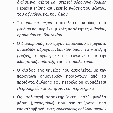
διαλυμένοι αέριοι και στερεοί υδρογονάνθρακες
.
Περιέχει επίσης και μερικές
ενώσεις
του
αζώτου
,
του
οξυγόνου
και του
θείου
.
Το
φυσικό αέριο
αποτελείται κυρίως από
μεθάνιο
και περιέχει μικρές ποσότητες
αιθανίου,
προπανίου
και
βουτανίου
.
Ο
διαχωρισμός του αργού πετρελαίου
σε μίγματα
ομοειδών
υδρογονανθράκων
όπως το
ντίζελ
, η
βενζίνη
, τα
υγραέρια
κ.α. επιτυγχάνεται με την
κλασματική απόσταξη
του στα
διυλιστήρια
.
Ο κλάδος της Χημείας που ασχολείται με την
παραγωγή σημαντικών προϊόντων από τα
προϊόντα διύλισης του πετρελαίου ονομάζεται
Πετροχημεία
και τα προϊόντα
πετροχημικά
.
Ως
πολυμερή
χαρακτηρίζονται πολύ μεγάλα
μόρια (
μακρομόρια
) που σχηματίζονται από
επαναλαμβανόμενες
συνενώσεις πολλών μικρών