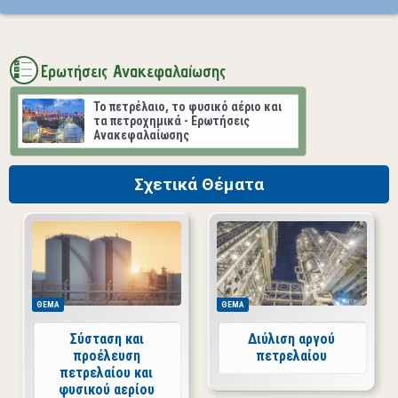
Ερωτήσεις Ανακεφαλαίωσης
Το πετρέλαιο, το φυσικό αέριο και
τα πετροχημικά - Ερωτήσεις
Ανακεφαλαίωσης
Σχετικά Θέματα
ΘΕΜΑ
ΘΕΜΑ
Σύσταση και
Διύλιση αργού
προέλευση
πετρελαίου
πετρελαίου και
φυσικού αερίου