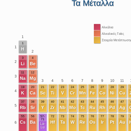
Τα Μέταλλα
Αλκάλια
Αλκαλικές Γαίες
1
Στοιχεία Μετάπτωση
1
1
Η
2
3
4
2
Li
Be
11
12
3
Na
Mg
3
4
5
6
7
8
9
10
11
19
20
21
22
23
24
25
26
27
28
29
4
K
Ca
Sc
Ti
V
Cr
Mn
Fe
Co
Ni
Cu
37
38
39
40
41
42
43
44
45
46
47
5
Rb
Sr
Y
Zr
Nb
Mo
Tc
Ru
Rh
Pd
Ag
55
56
57-
72
73
74
75
76
77
78
79
71
Cs
Ba
Hf
Ta
W
Re
Os
Ir
Pt
Au
6
La-
Lu