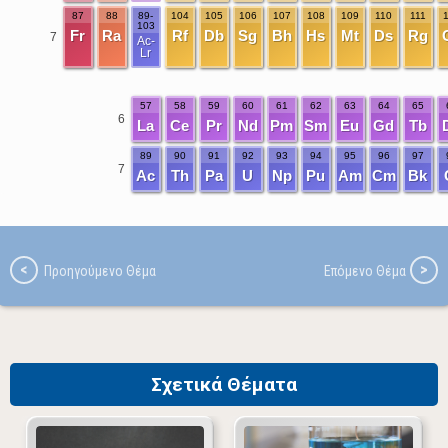
87
88
89-
104
105
106
107
108
109
110
111
103
Fr
Ra
Rf
Db
Sg
Bh
Hs
Mt
Ds
Rg
7
Ac-
Lr
57
58
59
60
61
62
63
64
65
6
La
Ce
Pr
Nd
Pm
Sm
Eu
Gd
Tb
89
90
91
92
93
94
95
96
97
7
Ac
Th
Pa
U
Np
Pu
Am
Cm
Bk
Σχετικά Θέματα