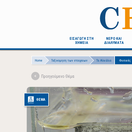
Skip
to
main
content
ΕΙΣΑΓΩΓΗ ΣΤΗ
ΝΕΡΟ ΚΑΙ
ΧΗΜΕΙΑ
ΔΙΑΛΥΜΑΤΑ
Breadcrumb
Home
Ταξινομηση των στοιχειων
Τα Αλκάλια
Φυσικές 
ΘΕΜΑ