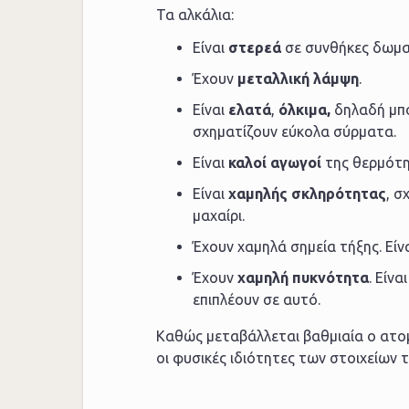
Τα αλκάλια:
Είναι
στερεά
σε συνθήκες δωμα
Έχουν
μεταλλική λάμψη
.
Είναι
ελατά
,
όλκιμα,
δηλαδή μπο
σχηματίζουν εύκολα σύρματα.
Είναι
καλοί αγωγοί
της θερμότη
Είναι
χαμηλής σκληρότητας
, σ
μαχαίρι.
Έχουν χαμηλά σημεία τήξης. Εί
Έχουν
χαμηλή πυκνότητα
. Είν
επιπλέουν σε αυτό.
Καθώς μεταβάλλεται βαθμιαία ο ατομ
οι φυσικές ιδιότητες των στοιχείων 