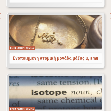
Καθώς η ιδέα της ασυνέχειας της ύλης ξεκίνησε από
την Αρχαία Ελλάδα και τον Δημόκριτο και οδήγησε
στην εισαγωγή της έννοιας του ατόμου και της
ατομικής θεωρίας του Dalton (1803), οι χημικοί
εστιάστηκαν στο θέμα του προσδιορισμού της μάζας
των ατόμων και των μορίων.
ΠΕΡΙΣΣΟΤΕΡΗ ΧΗΜΕΙΑ
Ενοποιημένη ατομική μονάδα μάζας u, amu
Τα ισότοπα ενός στοιχείου έχουν ίδιο ατομικό αριθμό
αλλά διαφορετικό μαζικό. Το βαρύ νερό αποτελείται
από το δευτέριο που είναι ισότοπο του υδρογόνου και
οξυγόνο.
ΠΕΡΙΣΣΟΤΕΡΗ ΧΗΜΕΙΑ