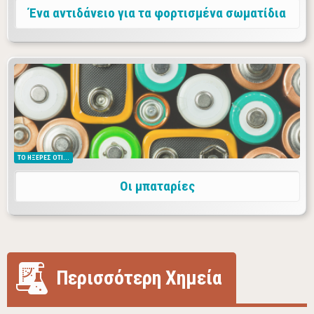
Ένα αντιδάνειο για τα φορτισμένα σωματίδια
Καθημερινά όλοι μας χρησιμοποιούμε μπαταρίες, από το
τηλεκοντρόλ της τηλεόρασης μέχρι το ρολόι μας, το κινητό
μας τηλέφωνο και το αυτοκίνητο. Τι είναι όμως οι
μπαταρίες, πως λειτουργούν και ποια είναι η ιστορία τους;
ΤΟ ΗΞΕΡΕΣ ΟΤΙ...
Οι μπαταρίες
Περισσότερη Χημεία