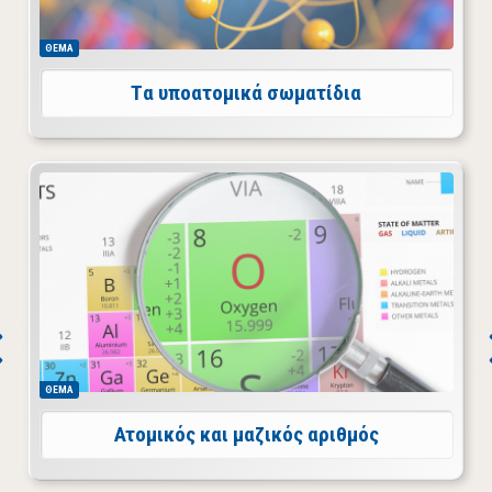
ΘΕΜΑ
Tα υποατομικά σωματίδια
Για τον πλήρη χαρακτηρισμό ενός ατόμου απαιτούνται
ο ατομικός αριθμός Ζ που δηλώνει το πλήθος των
πρωτονίων του και ο μαζικός αριθμός Α που είναι το
άθροισμα των πρωτονίων και νετρονίων.
ΘΕΜΑ
Ατομικός και μαζικός αριθμός