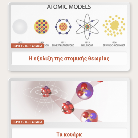
Οι απόψεις για τη δομή του ατόμου από την
αρχαιότητα έως σήμερα.
ΠΕΡΙΣΣΟΤΕΡΗ ΧΗΜΕΙΑ
Η εξέλιξη της ατομικής θεωρίας
Από τις σημαντικότερες ανακαλύψεις της σύγχρονης
φυσικής είναι τα κουάρκ, τα οποία συνδυαζόμενα
σχηματίζουν τα πρωτόνια και τα νετρόνια και τελικά
την ύλη.
ΠΕΡΙΣΣΟΤΕΡΗ ΧΗΜΕΙΑ
Τα κουάρκ