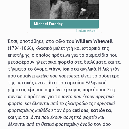
Michael Faraday
Έτσι, αποτάθηκε, στο φίλο του
William Whewell
(1794-1866), κλασικό μελετητή και ιστορικό της
επιστήμης, ο οποίος πρότεινε για τα σωματίδια που
μεταφέρουν ηλεκτρικά φορτία στα διαλύματα και τα
τήγματα το όνομα «
ιόν
»,
ion
στα αγγλικά. Η λέξη ιόν,
που σημαίνει
εκείνο που πορεύεται
, είναι το ουδέτερο
της μετοχής ενεστώτα του αρχαίου Ελληνικού
ρήματος
εἶμι
που σημαίνει έρχομαι, πορεύομαι. Στη
συνέχεια πρότεινε για τα
ιόντα που έχουν αρνητικό
φορτίο και έλκονται από το ηλεκτρόδιο της αρνητικά
φορτισμένης καθόδου
τον όρο
cations
,
κατιόντα
,
και για τα ι
όντα που έχουν αρνητικό φορτίο και
έλκονται από τη θετικά φορτισμένη άνοδο
τον όρο