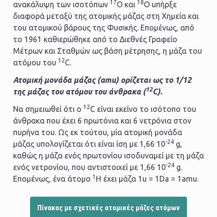
17
18
ανακάλυψη των ισοτόπων
Ο και
Ο υπήρξε
διαφορά μεταξύ της ατομικής μάζας στη Χημεία και
του ατομικού βάρους της Φυσικής. Επομένως, από
το 1961 καθιερώθηκε από το Διεθνές Γραφείο
Μέτρων και Σταθμών ως βάση μέτρησης, η μάζα του
12
ατόμου του
C.
Ατομική μονάδα μάζας (amu) ορίζεται ως το 1/12
12
της μάζας του ατόμου του άνθρακα (
C).
12
Να σημειωθεί ότι ο
C είναι εκείνο το ισότοπο του
άνθρακα που έχει 6 πρωτόνια και 6 νετρόνια στον
πυρήνα του. Ως εκ τούτου, μία ατομική μονάδα
-24
μάζας υπολογίζεται ότι είναι ίση με 1,66 10
g,
καθώς η μάζα ενός πρωτονίου ισοδυναμεί με τη μάζα
-24
ενός νετρονίου, που αντιστοιχεί με 1,66 10
g.
1
Επομένως, ένα άτομο
Η έχει μάζα 1u = 1Da = 1amu.
Πίνακας με σχετικές ατομικές μάζες ατόμων