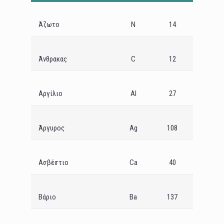
Άζωτο
Ν
14
Άνθρακας
C
12
Αργίλιο
Al
27
Άργυρος
Ag
108
Ασβέστιο
Ca
40
Βάριο
Ba
137