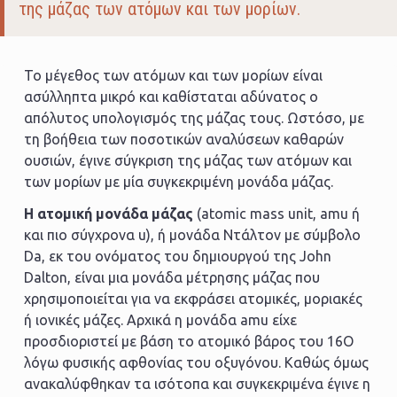
της μάζας των ατόμων και των μορίων.
Το μέγεθος των ατόμων και των μορίων είναι
ασύλληπτα μικρό και καθίσταται αδύνατος ο
απόλυτος υπολογισμός της μάζας τους. Ωστόσο, με
τη βοήθεια των ποσοτικών αναλύσεων καθαρών
ουσιών, έγινε σύγκριση της μάζας των ατόμων και
των μορίων με μία συγκεκριμένη μονάδα μάζας.
Η ατομική μονάδα μάζας
(atomic mass unit, amu ή
και πιο σύγχρονα u), ή μονάδα Ντάλτον με σύμβολο
Da, εκ του ονόματος του δημιουργού της John
Dalton, είναι μια μονάδα μέτρησης μάζας που
χρησιμοποιείται για να εκφράσει ατομικές, μοριακές
ή ιονικές μάζες. Αρχικά η μονάδα amu είχε
προσδιοριστεί με βάση το ατομικό βάρος του 16Ο
λόγω φυσικής αφθονίας του οξυγόνου. Καθώς όμως
ανακαλύφθηκαν τα ισότοπα και συγκεκριμένα έγινε η