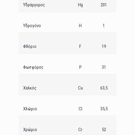
Υδράργυρος
Hg
201
Υδρογόνο
H
1
Φθόριο
F
19
Φωσφόρος
P
31
Χαλκός
Cu
63,5
Χλώριο
Cl
35,5
Χρώµιο
Cr
52