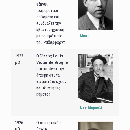
εξηγεί
πειραματικά
δεδομένα και
συνδυάζει την
κβαντομηχανική
Μπόρ
με το πρότυπο
του Ράδερφορντ.
1923
Ο Γάλλος
Louis –
μ.Χ.
Victor de Broglie
διατυπώνει την
άποψη ότι τα
σωματίδια έχουν
και ιδιότητες
κύματος.
Ντε Μπρογλί
1926
Ο Αυστριακός
μ.Χ.
Erwin