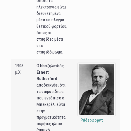
οποίο τα
ηλεκτρόνια είναι
διευθετημένα
μέσα σε πλέγμα
θετικού φορτίου,
όπως οι
σταφίδες μέσα
στο
σταφιδόψωμο.
1908
Ο Νεοζηλανδός
μ.Χ.
Ernest
Rutherford
αποδεικνύει ότι
τα σωματίδια α
που εντόπισε ο
Μπεκερέλ, είναι
στην
πραγματικότητα
Ράδερφορντ
πυρήνες ηλίου
(χημικό