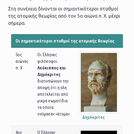
Στη συνέχεια δίνονται οι σημαντικότεροι σταθμοί
της ατομικής θεωρίας από τον 5ο αιώνα π. Χ. μέχρι
σήμερα.
Oι σημαντικότεροι σταθμοί της ατομικής θεωρίας
5ος
Οι Έλληνες
αιώνας
φιλόσοφοι
π. Χ
Λεύκιππος και
Δημόκριτος
διατυπώνουν την
άποψη ότι η ύλη
αποτελείται από
μικρά σωματίδια
τα οποία
ονόμασαν «άτομα»
Δημόκριτος
4ος
Ο Έλληνας