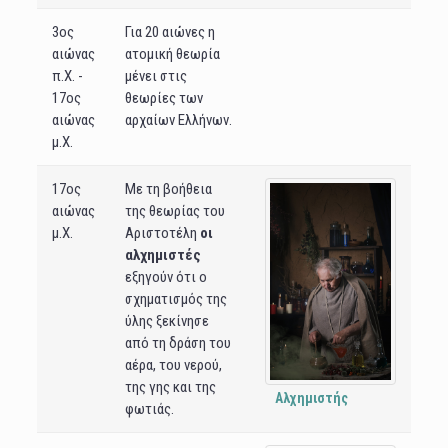
3ος
Για 20 αιώνες η
αιώνας
ατομική θεωρία
π.Χ. -
μένει στις
17ος
θεωρίες των
αιώνας
αρχαίων Ελλήνων.
μ.Χ.
17ος
Με τη βοήθεια
αιώνας
της θεωρίας του
μ.Χ.
Αριστοτέλη
οι
αλχημιστές
εξηγούν ότι ο
σχηματισμός της
ύλης ξεκίνησε
από τη δράση του
αέρα, του νερού,
της γης και της
Αλχημιστής
φωτιάς.