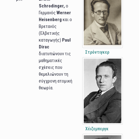
Schrodinger,
ο
Γερμανός
Werner
Heisenberg
και ο
Βρετανός
(Ελβετικής
καταγωγής)
Paul
Dirac
Στρόντιγκερ
διατυπώνουν τις
μαθηματικές
σχέσεις που
θεμελιώνουν τη
σύγχρονη ατομική
θεωρία.
Χέιζεμπεργκ