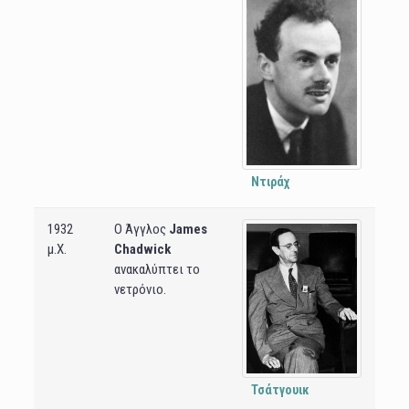
Ντιράχ
1932
Ο Άγγλος
James
μ.Χ.
Chadwick
ανακαλύπτει το
νετρόνιο.
Τσάτγουικ