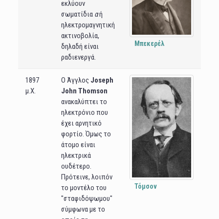
εκλύουν
σωματίδια
α
ή
ηλεκτρομαγνητική
ακτινοβολία,
Μπεκερέλ
δηλαδή είναι
ραδιενεργά.
1897
Ο Άγγλος
Joseph
μ.Χ.
John Thomson
ανακαλύπτει το
ηλεκτρόνιο που
έχει αρνητικό
φορτίο. Όμως το
άτομο είναι
ηλεκτρικά
ουδέτερο.
Πρότεινε, λοιπόν
Τόμσον
το μοντέλο του
"σταφιδόψωμου"
σύμφωνα με το