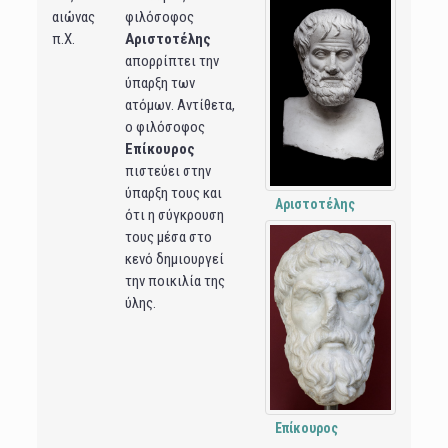
αιώνας
φιλόσοφος
π.Χ.
Αριστοτέλης
απορρίπτει την
ύπαρξη των
ατόμων. Αντίθετα,
ο φιλόσοφος
Επίκουρος
πιστεύει στην
ύπαρξη τους και
Αριστοτέλης
ότι η σύγκρουση
τους μέσα στο
κενό δημιουργεί
την ποικιλία της
ύλης.
Επίκουρος