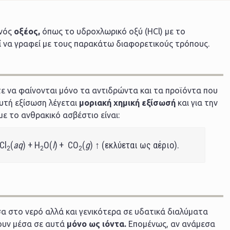
ενός
οξέος,
όπως το υδροχλωρικό οξύ (HCl) με το
εί να γραφεί με τους παρακάτω διαφορετικούς τρόπους.
ε να φαίνονται μόνο τα αντιδρώντα και τα προϊόντα που
υτή εξίσωση λέγεται
μοριακή χημική εξίσωσή
και για την
ε το ανθρακικό ασβέστιο είναι:
Cl
(
aq
) + H
O(
l
)
+ CO
(
g
) ↑ (εκλύεται ως αέριο).
2
2
2
σα στο νερό αλλά και γενικότερα σε υδατικά διαλύματα
χουν μέσα σε αυτά
μόνο ως ιόντα.
Επομένως, αν ανάμεσα