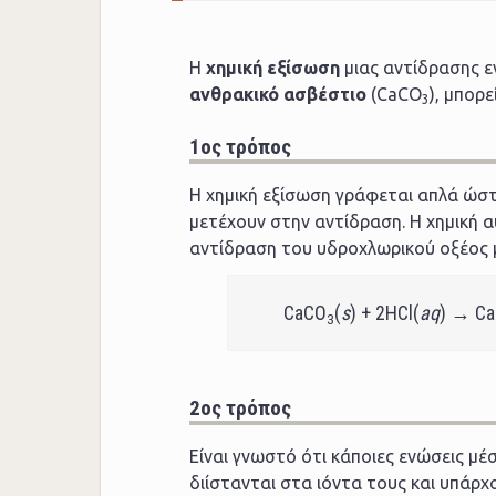
Η
χημική εξίσωση
μιας αντίδρασης 
ανθρακικό ασβέστιο
(CaCO
), μπορ
3
1ος τρόπος
Η χημική εξίσωση γράφεται απλά ώστ
μετέχουν στην αντίδραση. Η χημική α
αντίδραση του υδροχλωρικού οξέος μ
CaCO
(
s
) + 2HCl(
aq
) → Ca
3
2ος τρόπος
Είναι γνωστό ότι κάποιες ενώσεις μέ
διίστανται στα ιόντα τους και υπάρ