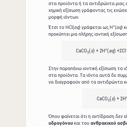
στα προϊόντα ή τα αντιδρώντα μιας α
χημική εξίσωση γράφοντας τις ενώσε
μορφή ιόντων.
+
Έτσι το ΗCl(
aq
) γράφεται ως H
(
aq
) κ
προκύπτει μια πλήρης ιοντική εξίσωση
+
-
CaCO
(
s
) + 2H
(
aq
) +2Cl
3
Στην παραπάνω ιοντική εξίσωση τα ι
στα προϊόντα. Τα ιόντα αυτά δε συμμ
να διαγραφούν από τα αντιδρώντα κα
CaCO
(
s
) + 2H
3
Όπου φαίνεται ότι η αντίδραση δεν ε
υδρογόνου
και του
ανθρακικού ασβ