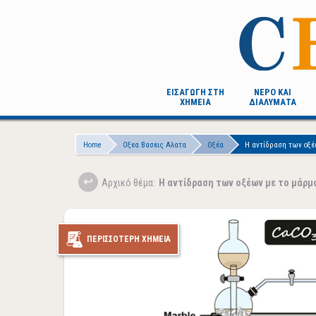
Skip
to
main
content
ΕΙΣΑΓΩΓΗ ΣΤΗ
ΝΕΡΟ ΚΑΙ
ΧΗΜΕΙΑ
ΔΙΑΛΥΜΑΤΑ
Breadcrumb
Home
Οξεα Βασεις Αλατα
Οξέα
Η αντίδραση των οξέ
Aρχικό θέμα:
Η αντίδραση των οξέων με το μάρμ
ΠΕΡΙΣΣΟΤΕΡΗ ΧΗΜΕΙΑ