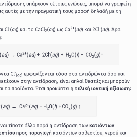
ντίδρασης υπάρχουν τέτοιες ενώσεις, μπορεί να γραφεί η
ις αυτές με την πραγματική τους μορφή δηλαδή με τη
-
2+
-
αι Cl
(
aq
) και το CaCl
(
aq
) ως Ca
(
aq
) και 2Cl
(
aq
). Άρα
2
:
2+
-
(
aq
) → Ca
(
aq
) + 2Cl
(
aq
) + H
O(
l
)
+ CO
(
g
)↑
2
2
-
όντα Cl
εμφανίζονται τόσο στα αντιδρώντα όσο και
(
aq
)
ετέχουν στην αντίδραση, είναι απλοί θεατές και μπορούν
ι τα προϊόντα. Έτσι προκύπτει η
τελική ιοντική εξίσωση:
+
2+
(
aq
) → Ca
(
aq
) + H
O(
l
) +
CO
(
g
) ↑
2
2
ίναι τίποτε άλλο παρά η αντίδραση των
κατιόντων
εστίου
προς παραγωγή κατιόντων ασβεστίου, νερού και