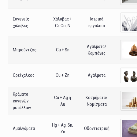
Ευγενείς
Χάλυβας +
Ιατρικά
χάλυβες
Cr, Co, N
εργαλεία
Αγάλματα/
Μπρούντζος
Cu + Sn
Καμπάνες
Ορείχαλκος
Cu + Zn
Αγάλματα
Κράματα
Cu + Ag ή
Κοσμήματα/
ευγενών
Au
Νομίσματα
μετάλλων
Hg + Ag, Sn,
Αμαλγάματα
Οδοντιατρική
Zn