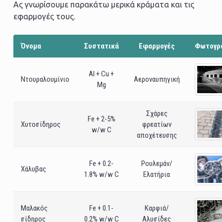
Ας γνωρίσουμε παρακάτω μερικά κράματα και τις
εφαρμογές τους.
Όνομα
Συστατικά
Εφαρμογές
Φωτογρ
Al + Cu +
Ντουραλουμίνιο
Αεροναυπηγική
Mg
Σχάρες
Fe + 2-5%
Χυτοσίδηρος
φρεατίων
w/w C
αποχέτευσης
Fe + 0.2-
Ρουλεμάν/
Χάλυβας
1.8% w/w C
Ελατήρια
Μαλακός
Fe + 0.1-
Καρφιά/
σίδηρος
0.2% w/w C
Αλυσίδες