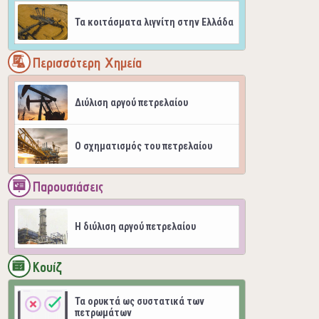
Τα κοιτάσματα λιγνίτη στην Ελλάδα
Περισσότερη Χημεία
Διύλιση αργού πετρελαίου
Ο σχηματισμός του πετρελαίου
Παρουσιάσεις
H διύλιση αργού πετρελαίου
Κουίζ
Τα ορυκτά ως συστατικά των
πετρωμάτων