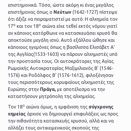
επιστημονικά. Τόσο, ώστε ακόμη κι ένας μεγάλος
επιστήμονας όπως ο
Νεύτων
(1642-1727) πίστεψε
ότι άξιζε να πειραματιστεί με αυτό. Η αλχημεία τον
ο
ο
17
και τον 18
αιώνα είχε τεθεί εκτός νόμου γιατί
αν κάποιος κατόρθωνε να κατασκευάσει χρυσό θα
αποκτούσε μεγάλη ισχύ. Αυτό εξάλλου ώθησε και
κάποιους ηγεμόνες όπως η βασίλισσα Ελισάβετ Α'
της Αγγλίας(1533-1603) να πάρουν αλχημιστές υπό
την προστασία τους. Οι αυτοκράτορες της Αγίας
Ρωμαϊκής Αυτοκρατορίας Μαξιμιλιανός Β' (1546-
1576) και Ροδόλφος Β' (1576-1612), φιλοξένησαν
τους περισσότερους κορυφαίους αλχημιστές της
Ευρώπης στην
Πράγα,
με αποτέλεσμα να την
καταστήσουν μητρόπολη της αλχημείας.
ο
Τον 18
αιώνα όμως, η εμφάνιση της
σύγχρονης
χημείας
άρχισε να δημιουργεί επιφυλάξεις ως προς
την πιθανότητα κατασκευής χρυσού, αλλά και να
αλλάζει τους αντικειμενικούς σκοπούς της