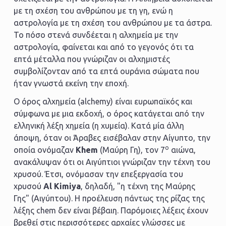
με τη σχέση του ανθρώπου με τη γη, ενώ η
αστρολογία με τη σχέση του ανθρώπου με τα άστρα.
Το πόσο στενά συνδέεται η αλχημεία με την
αστρολογία, φαίνεται και από το γεγονός ότι τα
επτά μέταλλα που γνώριζαν οι αλχημιστές
συμβολίζονταν από τα επτά ουράνια σώματα που
ήταν γνωστά εκείνη την εποχή.
Ο όρος αλχημεία (alchemy) είναι ευρωπαϊκός και
σύμφωνα με μια εκδοχή, ο όρος κατάγεται από την
ελληνική λέξη χημεία (η χυμεία). Κατά μία άλλη
άποψη, όταν οι Άραβες εισέβαλαν στην Αίγυπτο, την
ο
οποία ονόμαζαν
Khem
(Μαύρη Γη), τον 7
αιώνα,
ανακάλυψαν ότι οι Αιγύπτιοι γνώριζαν την τέχνη του
χρυσού. Έτσι, ονόμασαν την επεξεργασία του
χρυσού
Al Kimiya
, δηλαδή, "η τέχνη της Μαύρης
Γης" (Αιγύπτου). Η προέλευση πάντως της ρίζας της
λέξης chem δεν είναι βέβαιη. Παρόμοιες λέξεις έχουν
βρεθεί στις περισσότερες αρχαίες γλώσσες με