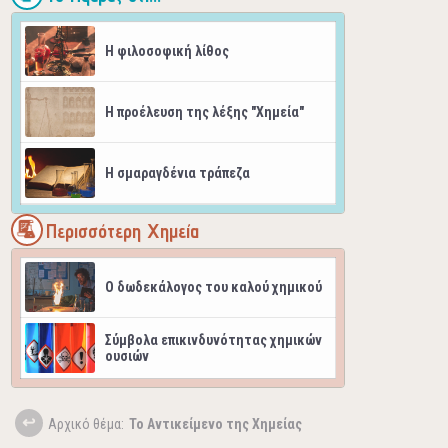
H φιλοσοφική λίθος
Η προέλευση της λέξης "Χημεία"
Η σμαραγδένια τράπεζα
Προηγμένα υλικά: Κράματα μνήμης
Περισσότερη Χημεία
σχήματος
O δωδεκάλογος του καλού χημικού
Σύμβολα επικινδυνότητας χημικών
ουσιών
Aρχικό θέμα:
Το Αντικείμενο της Χημείας