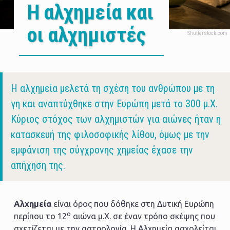
H αλχημεία και
οι αλχημιστές
Body
Η αλχημεία μελετά τη σχέση του ανθρώπου με τη
γη και αναπτύχθηκε στην Ευρώπη μετά το 300 μ.Χ.
Κύριος στόχος των αλχημιστών για αιώνες ήταν η
κατασκευή της φιλοσοφικής λίθου, όμως με την
εμφάνιση της σύγχρονης χημείας έχασε την
απήχηση της.
Αλχημεία
είναι όρος που δόθηκε στη Δυτική Ευρώπη
ο
περίπου το 12
αιώνα μ.Χ. σε έναν τρόπο σκέψης που
σχετίζεται με την αστρολογία. Η Αλχημεία ασχολείται