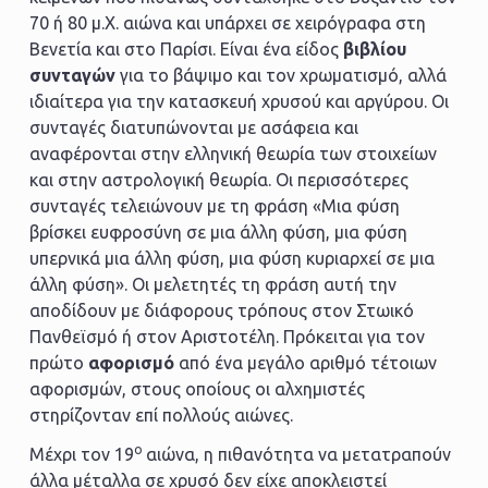
70 ή 80 μ.Χ. αιώνα και υπάρχει σε χειρόγραφα στη
Βενετία και στο Παρίσι. Είναι ένα είδος
βιβλίου
συνταγών
για το βάψιμο και τον χρωματισμό, αλλά
ιδιαίτερα για την κατασκευή χρυσού και αργύρου. Οι
συνταγές διατυπώνονται με ασάφεια και
αναφέρονται στην ελληνική θεωρία των στοιχείων
και στην αστρολογική θεωρία. Οι περισσότερες
συνταγές τελειώνουν με τη φράση «Μια φύση
βρίσκει ευφροσύνη σε μια άλλη φύση, μια φύση
υπερνικά μια άλλη φύση, μια φύση κυριαρχεί σε μια
άλλη φύση». Οι μελετητές τη φράση αυτή την
αποδίδουν με διάφορους τρόπους στον Στωικό
Πανθεϊσμό ή στον Αριστοτέλη. Πρόκειται για τον
πρώτο
αφορισμό
από ένα μεγάλο αριθμό τέτοιων
αφορισμών, στους οποίους οι αλχημιστές
στηρίζονταν επί πολλούς αιώνες.
o
Μέχρι τον 19
αιώνα, η πιθανότητα να μετατραπούν
άλλα μέταλλα σε χρυσό δεν είχε αποκλειστεί