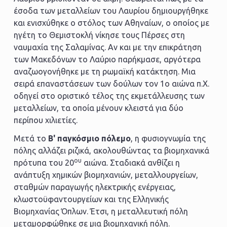
έσοδα των μεταλλείων του Λαυρίου δημιουργήθηκε
και ενισχύθηκε ο στόλος των Αθηναίων, ο οποίος με
ηγέτη το Θεμιστοκλή νίκησε τους Πέρσες στη
ναυμαχία της Σαλαμίνας. Αν και με την επικράτηση
των Μακεδόνων το Λαύριο παρήκμασε, αργότερα
αναζωογονήθηκε με τη ρωμαϊκή κατάκτηση. Μια
σειρά επαναστάσεων των δούλων τον 1ο αιώνα π.Χ.
οδηγεί στο οριστικό τέλος της εκμετάλλευσης των
μεταλλείων, τα οποία μένουν κλειστά για δύο
περίπου χιλιετίες.
Μετά το
Β' παγκόσμιο πόλεμο
, η φυσιογνωμία της
πόλης αλλάζει ριζικά, ακολουθώντας τα βιομηχανικά
ου
πρότυπα του 20
αιώνα. Σταδιακά ανθίζει η
ανάπτυξη χημικών βιομηχανιών, μεταλλουργείων,
σταθμών παραγωγής ηλεκτρικής ενέργειας,
κλωστοϋφαντουργείων και της Ελληνικής
Βιομηχανίας Όπλων. Έτσι, η μεταλλευτική πόλη
μεταμορφώθηκε σε μια βιομηχανική πόλη.