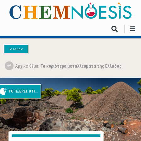
Skip
to
main
content
Το Λαύριο
Aρχικό θέμα:
Τα κυριότερα μεταλλεύματα της Ελλάδας
ΤΟ ΗΞΕΡΕΣ ΟΤΙ...