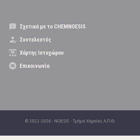
Σχετικά με το CHEMNOESIS
Συντελεστές
Χάρτης Ιστοχώρου
Επικοινωνία
© 2022-2026 -
NOESIS
-
Τμήμα Χημείας Α.Π.Θ.